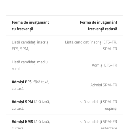
Forma de învățământ
Forma de învățământ
cu frecvență
frecvență redusă
Listă candidați înscriși
Listă candidați înscriși EFS-FR,
EFS, SPM,
SPM-FR
Listă candidați mediu
Admiși EFS-FR
rural
Admiși EFS
fără taxă,
Admiși SPM-FR
cu taxă
Admiși SPM
fără taxă,
Listă candidați SPM-FR
cu taxă
respinși
Admiși KMS
fără taxă,
Listă candidați SPM-FR
cu taxă
așteptare