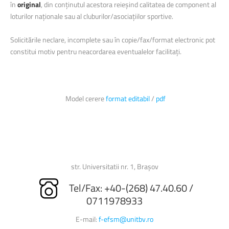
în
original
, din conținutul acestora reieșind calitatea de component al
loturilor naționale sau al cluburilor/asociațiilor sportive.
Solicitările neclare, incomplete sau în copie/fax/format electronic pot
constitui motiv pentru neacordarea eventualelor facilitați.
Model cerere
format editabil
/
pdf
str. Universitatii nr. 1, Brașov
Tel/Fax: +40-(268) 47.40.60 /
0711978933
E-mail:
f-efsm@unitbv.ro