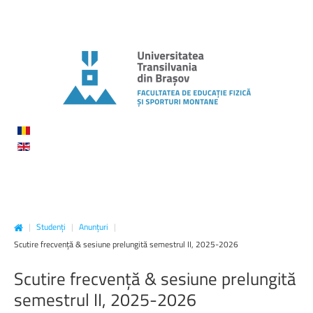
|
Studenți
|
Anunțuri
|
Scutire frecvență & sesiune prelungită semestrul II, 2025-2026
Scutire
frecvență
&
sesiune
prelungită
semestrul
II,
2025-2026